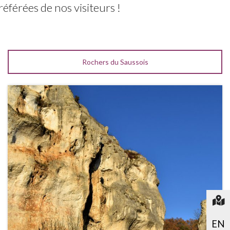
référées de nos visiteurs !
Rochers du Saussois
Car
EN