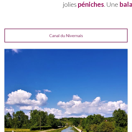
jolies
péniches
. Une
bala
Canal du Nivernais