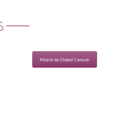
S
Mairie de Châtel-Censoir