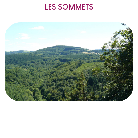
Les sommets
Étant considéré comme une moyenne montagne
, le Parc
Massif Central
puisqu’il prolonge le
Naturel Régional du Morvan offre à ses habitants
et visiteurs une nature vallonnée et généreuse où
se mêlent forêts et bocages. Le point culminant de
à 901
le Haut-Folin,
cette partie du Morvan est
mètres d’altitude.