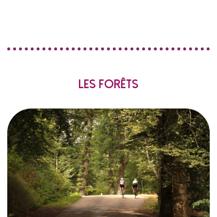
Les forêts
45 % de la
boisés sur le Morvan, soit
128 000 ha
du parc ! Pas mal non ? La moitié
superficie totale
(essentiellement
feuillus
est représentée par les
résineux
des chênes et hêtres) et l’autre par les
(douglas, mélèzes, épicéas, sapins…). Ces forêts
sont pour la plupart des propriétés privées ou
bien appartiennent à des collectivités. De