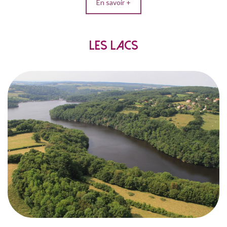
En savoir +
Les lacs
créés au
6 lacs artificiels
Savez-vous qu’il compte
XIXe et XXe siècles, majoritairement construits
ainsi que pour alimenter
flottage du bois
pour le
en eau potable et produire de l’électricité ? Et oui
voisins parisiens, notre Morvan et ses célèbres
arbres ont chauffé la capitale pendant très
longtemps ! À chaque lac ses ambiances, du plus
animé au plus sauvage : voile, baignade,
randonnée, pêche, paddle… À vous de choisir !