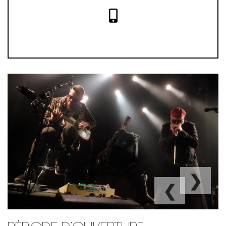
Blues2Men
❯
❮