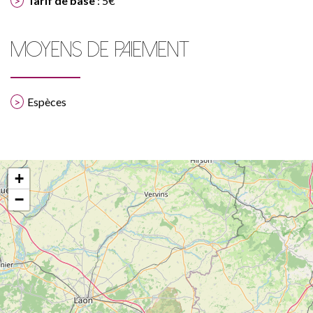
Tarif de base
: 5€
MOYENS DE PAIEMENT
Espèces
+
−